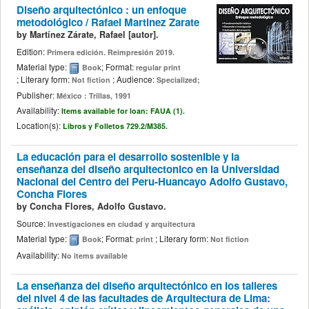
Diseño arquitectónico : un enfoque
metodológico /
Rafael Martinez Zarate
by
Martínez Zárate, Rafael
[autor]
.
Edition:
Primera edición. Reimpresión 2019.
Material type:
; Format:
Book
regular print
; Literary form:
; Audience:
Not fiction
Specialized;
Publisher:
México : Trillas, 1991
Availability:
Items available for loan:
FAUA (1).
Location(s):
Libros y Folletos
729.2/M385.
La educación para el desarrollo sostenible y la
enseñanza del diseño arquitectonico en la Universidad
Nacional del Centro del Peru-Huancayo
Adolfo Gustavo,
Concha Flores
by
Concha Flores, Adolfo Gustavo.
Source:
Investigaciones en ciudad y arquitectura
Material type:
; Format:
; Literary form:
Book
print
Not fiction
Availability:
No items available
La enseñanza del diseño arquitectónico en los talleres
del nivel 4 de las facultades de Arquitectura de Lima: