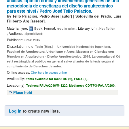
análisis, opinión crítica y lineamientos generales de una
metodología de enseñanza del diseño arquitectónico
para este nivel /
Pedro José Tello Palacios.
by
Tello Palacios, Pedro José
[autor]
|
Soldevilla del Prado, Luis
Filiberto Arq
[asesor]
.
Material type:
; Format:
; Literary form:
Book
regular print
Not fiction
; Audience:
Specialized;
Publisher:
Lima: 2015
Dissertation note:
Tesis (Mag.) -- Universidad Nacional de Ingeniería,
Facultad de Arquitectura, Urbanismo y Artes, Maestría en Ciencias con
Mención en Arquitectura - Diseño Arquitectónico, 2015. La consulta del Cd
está restringida al público en general salvo al autor de la tesis según el
cumplimiento de Derechos de autor.
Online access:
Click here to access online
Availability:
Items available for loan:
BC (2),
FAUA (3).
Location(s):
Tesiteca
FAUA/2016/M-1220,
Mediateca
CD/TPG-FAUA/0260.
Place hold
Log in
to create new lists.